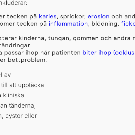
nkluderar:
ter tecken på
karies
, sprickor,
erosion
och and
dömer tecken på
inflammation
, blödning,
fick
ekterar kinderna, tungan, gommen och andra 
rändringar.
a passar ihop när patienten
biter ihop (ocklus
ler bettproblem.
l av
ll att upptäcka
 kliniska
an tänderna,
 cystor eller