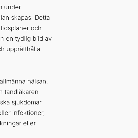
m under
an skapas. Detta
tidsplaner och
n en tydlig bild av
ch upprätthålla
 allmänna hälsan.
n tandläkaren
iska sjukdomar
ler infektioner,
ningar eller