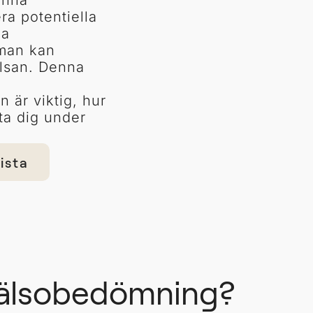
enna
era potentiella
ga
 man kan
älsan. Denna
n
 är viktig, hur
ta dig under
lista
hälsobedömning?