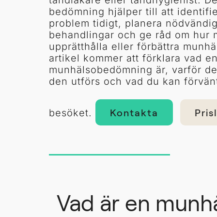
tandläkare eller tandhygienist. D
bedömning hjälper till att identifi
problem tidigt, planera nödvändi
behandlingar och ge råd om hur
upprätthålla eller förbättra munh
artikel kommer att förklara vad e
munhälsobedömning är, varför den
den utförs och vad du kan förvän
Kontakta
Pris
besöket.
Vad är en mun