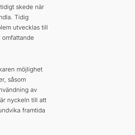
tidigt skede när
ndla. Tidig
lem utvecklas till
er omfattande
aren möjlighet
er, såsom
användning av
 nyckeln till att
undvika framtida