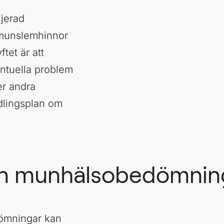
jerad
 munslemhinnor
tet är att
ntuella problem
er andra
dlingsplan om
en munhälsobedömnin
ömningar kan