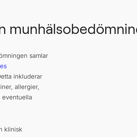
en munhälsobedömnin
dömningen samlar
es
etta inkluderar
er, allergier,
 eventuella
 klinisk