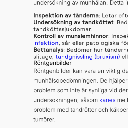
undersökning av munhålan. Detta i
Inspektion av tänderna
: Letar ef
Undersökning av tandköttet
: Be
tandköttssjukdomar.
Kontroll av munslemhinnor
: Insp
infektion
, sår eller patologiska fö
Bettanalys
: Bedömer hur tändern
slitage,
tandgnissling (bruxism)
el
Röntgenbilder
Röntgenbilder kan vara en viktig de
munhälsobedömningen. De hjälper ti
problem som inte är synliga vid den
undersökningen, såsom
karies
mell
problem med tandrötter och käkben,
tumörer.