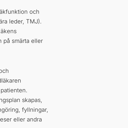
äkfunktion och
ra leder, TMJ).
käkens
 på smärta eller
 och
dläkaren
patienten.
ngsplan skapas,
göring, fyllningar,
teser eller andra