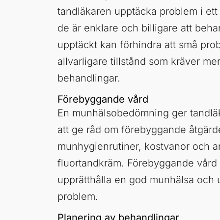
tandläkaren upptäcka problem i ett 
de är enklare och billigare att beha
upptäckt kan förhindra att små prob
allvarligare tillstånd som kräver m
behandlingar.
Förebyggande vård
En munhälsobedömning ger tandläk
att ge råd om förebyggande åtgärd
munhygienrutiner, kostvanor och 
fluortandkräm. Förebyggande vård är
upprätthålla en god munhälsa och 
problem.
Planering av behandlingar