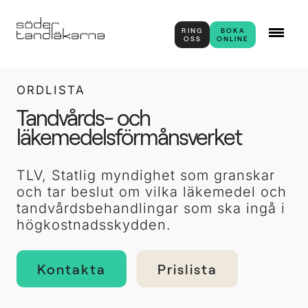
RING
BOKA
OSS
ONLINE
ORDLISTA
Tandvårds- och
läkemedelsförmånsverket
TLV, Statlig myndighet som granskar
och tar beslut om vilka läkemedel och
tandvårdsbehandlingar som ska ingå i
högkostnadsskydden.
Kontakta
Prislista