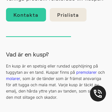
Kontakta
Prislista
Vad är en kusp?
En kusp är en spetsig eller rundad upphöjning på
tuggytan av en tand. Kuspar finns på
premolarer
och
molarer
, som är de tänder som är främst ansvariga
för att tugga och mala mat. Varje kusp är täckt av
08-
emalj, den hårda yttre ytan av tanden, som skyddar
442 11
60
den mot slitage och skador.