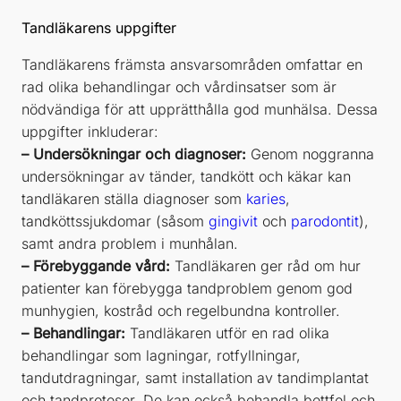
Tandläkarens uppgifter
Tandläkarens främsta ansvarsområden omfattar en
rad olika behandlingar och vårdinsatser som är
nödvändiga för att upprätthålla god munhälsa. Dessa
uppgifter inkluderar:
– Undersökningar och diagnoser:
Genom noggranna
undersökningar av tänder, tandkött och käkar kan
tandläkaren ställa diagnoser som
karies
,
tandköttssjukdomar (såsom
gingivit
och
parodontit
),
samt andra problem i munhålan.
– Förebyggande vård:
Tandläkaren ger råd om hur
patienter kan förebygga tandproblem genom god
munhygien, kostråd och regelbundna kontroller.
– Behandlingar:
Tandläkaren utför en rad olika
behandlingar som lagningar, rotfyllningar,
tandutdragningar, samt installation av tandimplantat
och tandproteser. De kan också behandla bettfel och