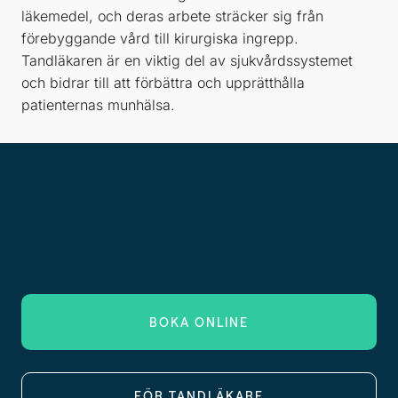
läkemedel, och deras arbete sträcker sig från
förebyggande vård till kirurgiska ingrepp.
Tandläkaren är en viktig del av sjukvårdssystemet
och bidrar till att förbättra och upprätthålla
patienternas munhälsa.
BOKA ONLINE
FÖR TANDLÄKARE