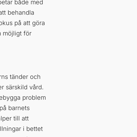
rbetar både med
att behandla
okus på att göra
möjligt för
rns tänder och
 särskild vård.
örebygga problem
 på barnets
er till att
ällningar i bettet