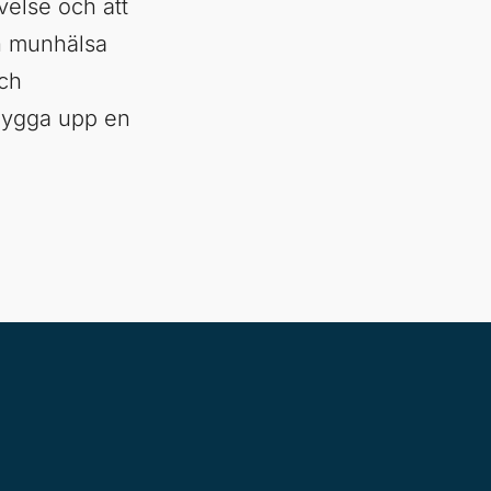
velse och att
in munhälsa
ch
t bygga upp en