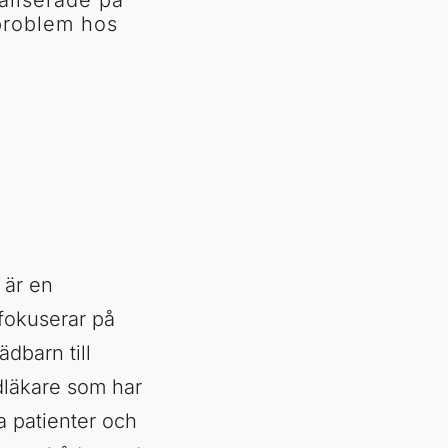
aliserade på
problem hos
 är en
fokuserar på
dbarn till
dläkare som har
a patienter och