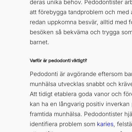
deras unika behov. Pedodontister a
att förebygga tandproblem och med 
redan uppkomna besvär, alltid med f
besöken så bekväma och trygga som 
barnet.
Varför är pedodonti viktigt?
Pedodonti är avgörande eftersom ba
munhälsa utvecklas snabbt och kräver
Att tidigt etablera goda vanor och f
kan ha en långvarig positiv inverkan
framtida munhälsa. Pedodontister hjälp
identifiera problem som
karies
, felst