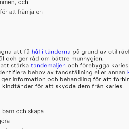
tummen, och
ör att främja en
ägna att få
hål i tänderna
på grund av otillrä
hål och ger råd om bättre munhygien.
 att stärka
tandemaljen
och förebygga karies
dentifiera behov av tandställning eller annan
 ger information och behandling för att för
 kindtänder för att skydda dem från karies.
ra barn och skapa
göra