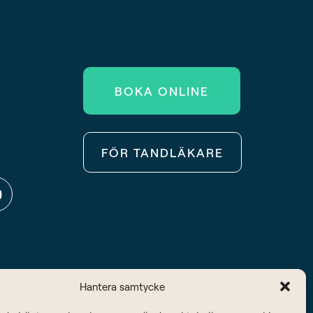
BOKA ONLINE
FÖR TANDLÄKARE
Hantera samtycke
© 2025 Södertandläkarna