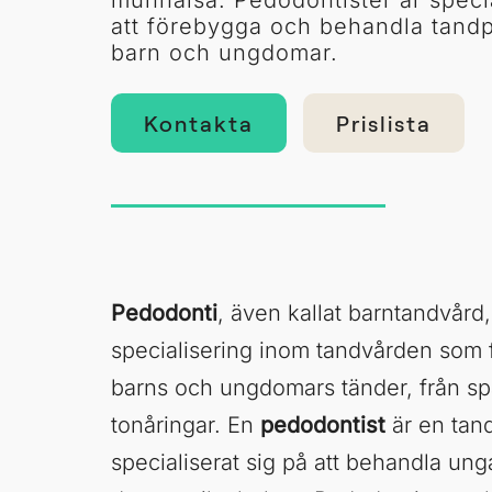
munhälsa. Pedodontister är speci
att förebygga och behandla tand
barn och ungdomar.
Kontakta
Prislista
Pedodonti
, även kallat barntandvård,
specialisering inom tandvården som 
barns och ungdomars tänder, från spä
tonåringar. En
pedodontist
är en tan
specialiserat sig på att behandla ung