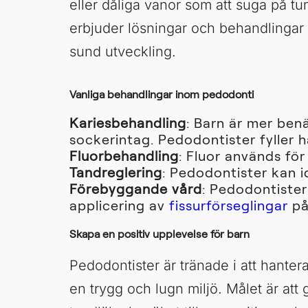
eller dåliga vanor som att suga på 
erbjuder lösningar och behandlingar f
sund utveckling.
Vanliga behandlingar inom pedodonti
Kariesbehandling
: Barn är mer ben
sockerintag. Pedodontister fyller 
Fluorbehandling
: Fluor används för
Tandreglering
: Pedodontister kan i
Förebyggande vård
: Pedodontister
applicering av
fissurförseglingar
på
Skapa en positiv upplevelse för barn
Pedodontister är tränade i att hante
en trygg och lugn miljö. Målet är att 