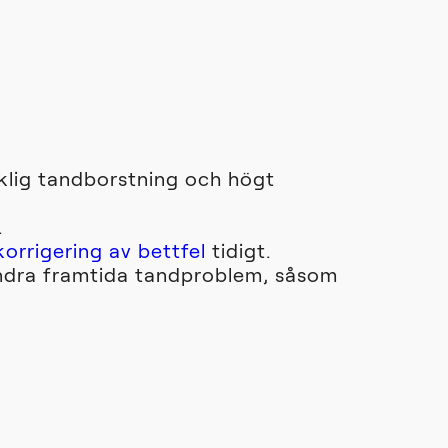
cklig tandborstning och högt
.
korrigering av bettfel
tidigt.
hindra framtida tandproblem, såsom