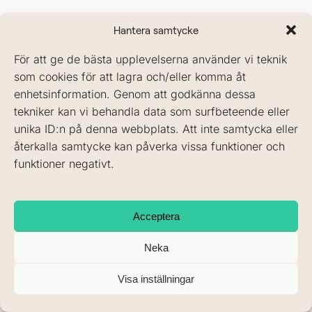
Hantera samtycke
Abrasion är ett vanligt tandproblem som innebär
slitage på tändernas yta. Denna artikel kommer att
För att ge de bästa upplevelserna använder vi teknik
förklara vad abrasion är, vad som orsakar det, hur
som cookies för att lagra och/eller komma åt
det kan förebyggas och behandlas. Vi går även
enhetsinformation. Genom att godkänna dessa
igenom varför det är viktigt att vara medveten om
tekniker kan vi behandla data som surfbeteende eller
denna form av tandslitage.
unika ID:n på denna webbplats. Att inte samtycka eller
återkalla samtycke kan påverka vissa funktioner och
funktioner negativt.
Vad är abrasion?
Abrasion refererar till den gradvisa förlusten av
Acceptera
tandens yttre skikt,
emaljen
, orsakad av mekaniska
krafter. Detta skiljer sig från
erosion
, som orsakas av
Neka
08-
442 11
kemisk påverkan (t.ex. sura drycker), och attrition,
60
som är slitage på grund av tänder som gnids mot
Visa inställningar
varandra (
tandgnissling
). Abrasion är ofta resultatet