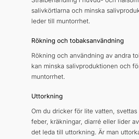
Strålbehandling i huvud- och halsom
salivkörtlarna och minska salivproduk
leder till muntorrhet.
Rökning och tobaksanvändning
Rökning och användning av andra t
kan minska salivproduktionen och fö
muntorrhet.
Uttorkning
Om du dricker för lite vatten, svetta
feber, kräkningar, diarré eller lider a
det leda till uttorkning. Är man uttor