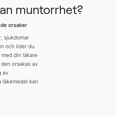
an muntorrhet?
nde orsaker
r, sjukdomar
in och lider du
a med din läkare
ll den orsakas av
g av
iva läkemedel kan