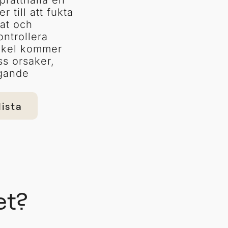
prätthålla en
 till att fukta
at och
ontrollera
tikel kommer
ss orsaker,
gande
lista
et?