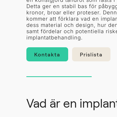
en konstgjord tandrot som fästs i
Detta ger en stabil bas för påby
kronor, broar eller proteser. Denn
kommer att förklara vad en implan
dess material och design, hur de
samt fördelar och potentiella ris
implantatbehandling.
Kontakta
Prislista
Vad är en implan