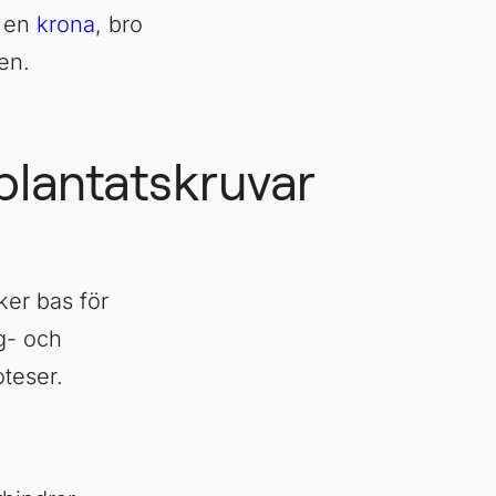
m en
krona
, bro
en.
plantatskruvar
ker bas för
gg- och
teser.