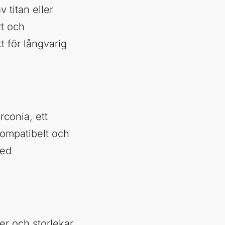
 titan eller
rt och
t för långvarig
rconia, ett
kompatibelt och
med
.
er och storlekar