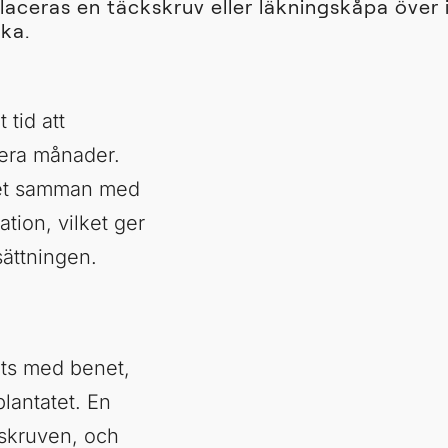
l placeras en täckskruv eller läkningskåpa öve
äka.
 tid att
lera månader.
net samman med
tion, vilket ger
sättningen.
ats med benet,
plantatet. En
tskruven, och