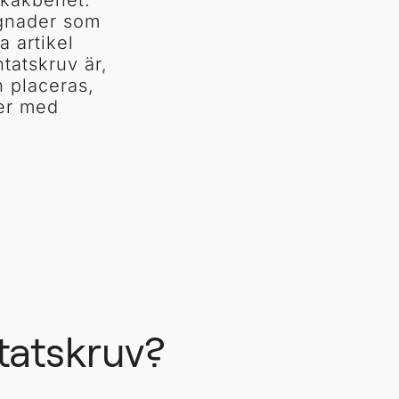
 käkbenet.
ggnader som
a artikel
tatskruv är,
n placeras,
ker med
tatskruv?