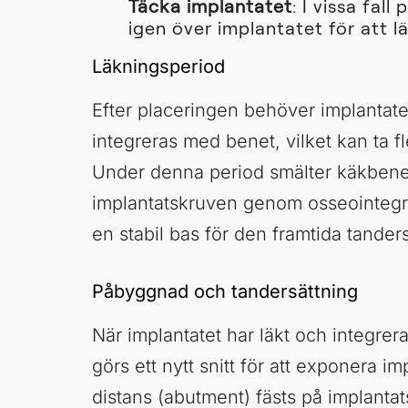
Täcka implantatet
: I vissa fal
igen över implantatet för att l
Läkningsperiod
Efter placeringen behöver implantatet
integreras med benet, vilket kan ta f
Under denna period smälter käkbe
implantatskruven genom osseointegra
en stabil bas för den framtida tander
Påbyggnad och tandersättning
När implantatet har läkt och integrer
görs ett nytt snitt för att exponera im
distans (abutment) fästs på implanta