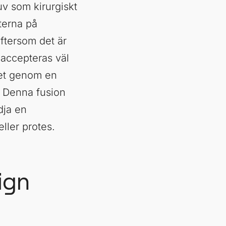
uv som kirurgiskt
tterna på
ftersom det är
 accepteras väl
et genom en
. Denna fusion
dja en
ller protes.
ign