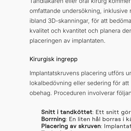
Tandläkaren eller oral kirurg kommer 
omfattande undersökning, inklusive 
ibland 3D-skanningar, för att bedöm
kvalitet och kvantitet och planera de
placeringen av implantaten.
Kirurgisk ingrepp
Implantatskruvens placering utförs u
lokalbedövning eller sedering för at
obehag. Proceduren involverar följa
Snitt i tandköttet
: Ett snitt g
Borrning
: En liten hål borras 
Placering av skruven
: Implantat