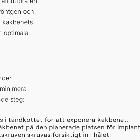
att utföra en
röntgen och
a käkbenets
n optimala
nder
t minimera
nde steg:
örs i tandköttet för att exponera käkbenet.
i käkbenet på den planerade platsen för implan
skruven skruvas försiktigt in i hålet.