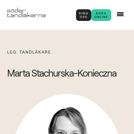
RING
BOKA
OSS
ONLINE
LEG. TANDLÄKARE
Marta Stachurska-Konieczna